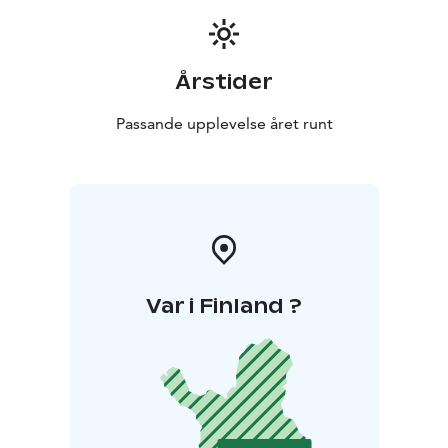
Årstider
Passande upplevelse året runt
Var i Finland ?