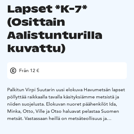
Lapset *K-7*
(Osittain
Aalistunturilla
kuvattu)
Från 12 €
Palkitun Virpi Suutarin uusi elokuva Havumetsän lapset
pöllyttää raikkaalla tavalla käsityksiämme metsistä ja
niiden suojelusta. Elokuvan nuoret päähenkilöt Ida,
Minka, Otto, Ville ja Otso haluavat pelastaa Suomen
metsät. Vastassaan heillä on metsäteollisuus ja
kansallinen ideologia metsistä taloudellisen
hyvinvoinnin perustana. Ovatko nuoret sankareita vai