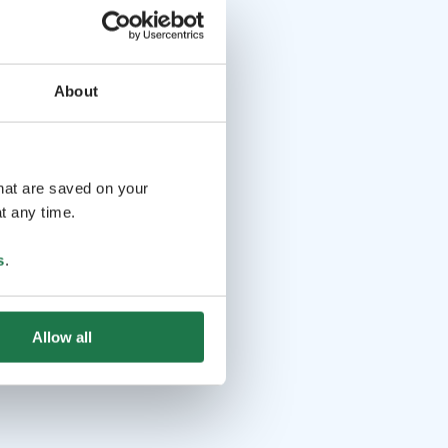
About
that are saved on your
t any time.
s
.
Allow all