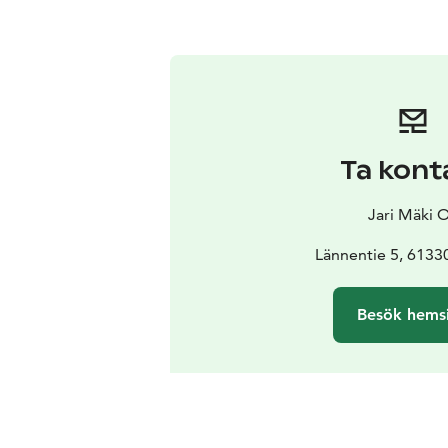
Ta kont
Jari Mäki 
Lännentie 5, 61330
Besök hems