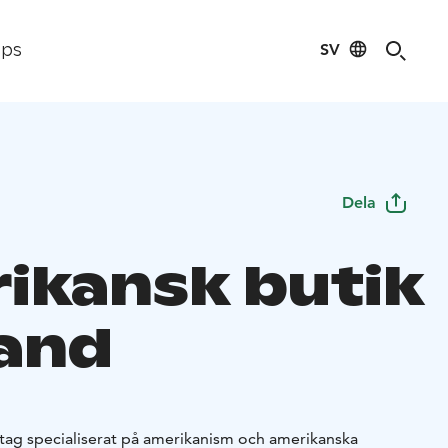
SV
ips
Dela
ikansk butik
land
retag specialiserat på amerikanism och amerikanska