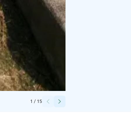
Credits:
Jari Mäki Oy
1
/
15