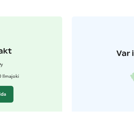
akt
Var 
Oy
 Ilmajoki
ida