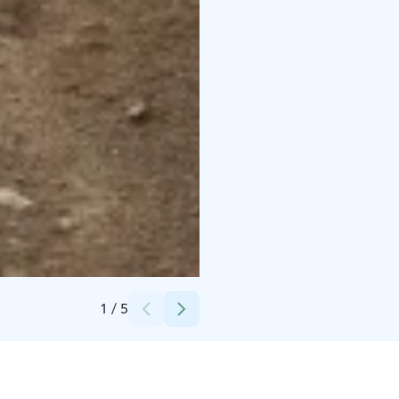
Credits:
Pihla Liukkonen
1
/
5