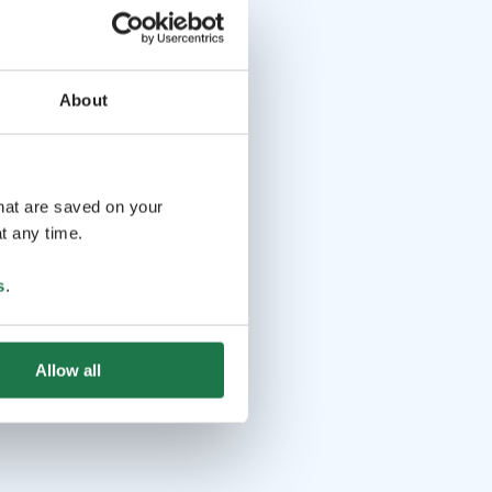
About
that are saved on your
t any time.
s
.
Allow all