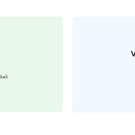
V
keli