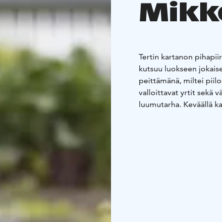
Mikk
Tertin kartanon pihapii
kutsuu luokseen jokaise
peittämänä, miltei piil
valloittavat yrtit sekä 
luumutarha. Keväällä ka
Päämaja oli sotiemme 1
maaseudun kartanoihin.
esikuntineen sekä pääm
esikuntineen.
Kartanossa
kartanoravintola, joss
metsästä ja järveltä. T
puutarhoista.