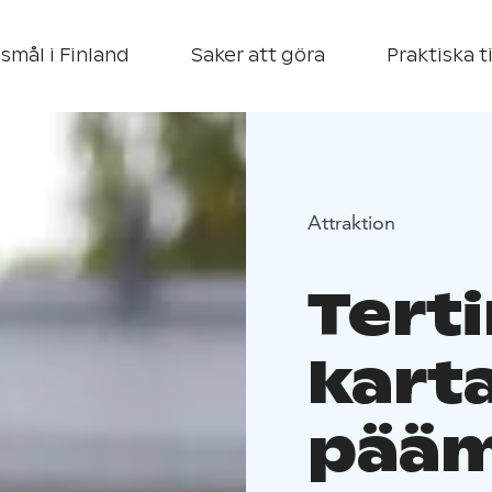
smål i Finland
Saker att göra
Praktiska t
Attraktion
Tert
kart
pääm