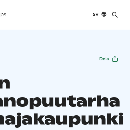
SV
ips
Dela
in
anopuutarha
ajakaupunki