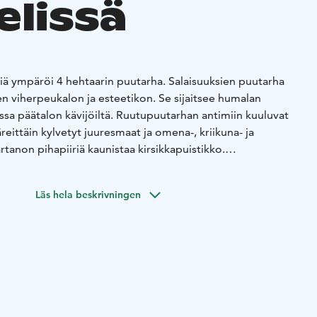
elissä
riä ympäröi 4 hehtaarin puutarha. Salaisuuksien puutarha
n viherpeukalon ja esteetikon. Se sijaitsee humalan
ossa päätalon kävijöiltä. Ruutupuutarhan antimiin kuuluvat
väreittäin kylvetyt juuresmaat ja omena-, kriikuna- ja
rtanon pihapiiriä kaunistaa kirsikkapuistikko.
939-1945 sijoittunut ympäri Mikkeliä ja myös läheisen
 Tertissä toimivat tykistönkomentaja Svanström
Läs hela beskrivningen
ajan intendentti kenraali Gustafsson
 toimii nykyään kansainvälistä mainetta niittänyt
a koet kotimaisen keittiön laadukkaimmat maut maalta,
arjolla on aidosti puhdasta lähiruokaa kartanon omista