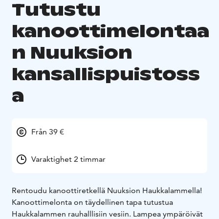
Tutustu
kanoottimelontaa
n Nuuksion
kansallispuistoss
a
Från 39 €
Varaktighet 2 timmar
Rentoudu kanoottiretkellä Nuuksion Haukkalammella!
Kanoottimelonta on täydellinen tapa tutustua
Haukkalammen rauhalllisiin vesiin. Lampea ympäröivät