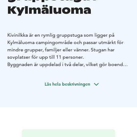
Kylmäluoma
Kivinilkka är en rymlig gruppstuga som ligger på
Kylmäluoma campingområde och passar utmärkt för
mindre grupper, familjer eller vänner. Stugan har
sovplatser för upp till 11 personer.
Byggnaden är uppdelad i två delar, vilket gör boendet
smidigt även för större sällskap. Den större delen har
fyra våningssängar, medan den mindre delen har en
Läs hela beskrivningen
våningssäng och en enkelsäng.
Stugan är utrustad med alla nödvändiga
bekvämligheter:
2 kylskåp, varav ett med frysfack
mikrovågsugn,
kaffebryggare och vattenkokare
kokplatta
2 TV-
apparater
köksutrustning och servis
täcken och kuddar
Stugan har egna wc och duschar, vilket gör vistelsen