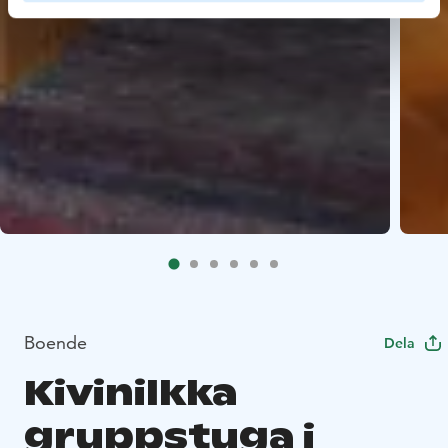
Boende
Dela
Kivinilkka
gruppstuga i