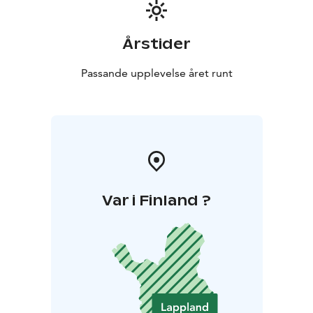
Årstider
Passande upplevelse året runt
Var i Finland ?