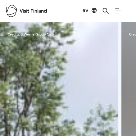
SV
Visit Finland
Credits:
J.Werne Group Oy
Cred