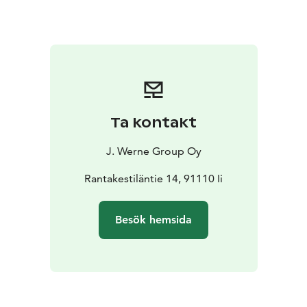
päämakuuhuoneessa on suuri parivuode. Alakerrasta
löytyy myös sauna- ja suihkutilat sekä wc. Toinen wc
löytyy yläkerrasta, jossa on kaksi kauniisti sisustettua
makuuhuonetta, jotka majoittavat mukavasti 3 henkeä
kumpikin. Huvilan joenpuoleisella terassilla on mukava
nauttia vaikka aamukahvit.
Paviljonki suites huoneet ovat laadukkaita ja
Ta kontakt
yksityisyyttä tarjoavia hotellitasoisia kahden hengen
huoneita, joissa jokaisessa on oma kylpyhuone
J. Werne Group Oy
sadesuihkulla, mikroaaltouuni, jääkaappi ja vedenkeitin.
Huoneet ovat valmistuneet vuonna 2025.
Rantakestiläntie 14, 91110 Ii
Jokihuone mahdollistaa max 4 hengen tunnelmallisen
yöpymisen kesäaikaan. Huoneen ikkunoista aukeaa
Besök hemsida
hienot jokimaise
Majoitustilat sijaitsevat vain 30 min Oulusta
moottoritietä pitkin.