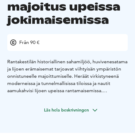
majoitus upeissa
jokimaisemissa
Från 90 €
Rantakestilän historiallinen sahamiljöö, huvivenesatama
ja Iijoen erämaisemat tarjoavat viihtyisän ympäristön
onnistuneelle majoittumiselle. Heräät virkistyneenä
moderneissa ja tunnelmallisissa tiloissa ja nautit
aamukahvisi Iijoen upeissa rantamaisemissa.
Kahdeksan hengen huvila on täysin uudistettu vuonna
2025. Sisustus yhdistää vaaleuden ja modernin
Läs hela beskrivningen
klassisuuden luoden kodikkaan ja kutsuvan ilmapiirin.
Avarassa keittiöolohuone -tilassa on 10 hengen
ruokaryhmä, kutsuva seurusteluryhmä sekä kevyttakka,
joka luo lämpöä ja tunnelmaa. Alakerran