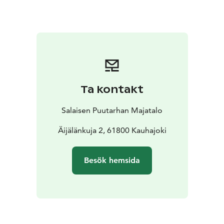
gästerna kan använda. Värdshuset är omgivet av en
vacker trädgård.
Du kan beställa smaklig frukost i förväg. Frukosten
innehåller ekologiska och lokala produkter. Vi erbjuder
även måltider för enskilda resenärer, fråga gärna efter
mer! Vi erbjuder också glutenfria produkter samt
vegan och ketogen mat. Fråga vår personal om det
Ta kontakt
olika alternativ.
Salaisen Puutarhan majatalo är en del av café Valkoinen
Salaisen Puutarhan Majatalo
Puu. Salaisen Puutarhan majatalo ligger inom
gångavstånd från Kauhajokis centrum och Valkoinen
Äijälänkuja 2, 61800 Kauhajoki
Puu Kauhajoki Café. Värdshuset arrangerar också
regelbundet olika evenemang till exempel läckra
Besök hemsida
bruncher.
Kauhajoki har mycket att erbjuda för den nyfikna själen:
Valkoinen Puu Café, Lauhanvuori-Hämeenkangas
Geopark, en internationellt känd ITE-konstnär,
avancerad ekologisk odling, hög kvalitet möbeldesign