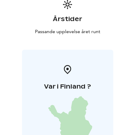
och en stor garnbutik.
Ansvar är ett viktigt värde för vårt företag. Vi har
tilldelats miljöcertifikatet Ekokompassen som bevis på
Årstider
vårt miljöarbete och Nyckelflaggan som innebär att
produkten är tillverkad och tjänsten producerad i
Passande upplevelse året runt
Finland.
Välkommen!
Var i Finland ?