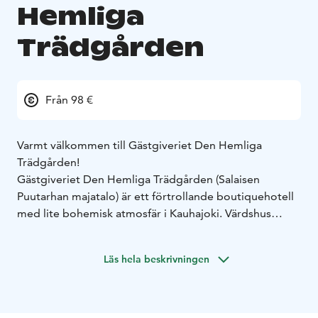
Hemliga
Trädgården
Från 98 €
Varmt välkommen till Gästgiveriet Den Hemliga
Trädgården!
Gästgiveriet Den Hemliga Trädgården (Salaisen
Puutarhan majatalo) är ett förtrollande boutiquehotell
med lite bohemisk atmosfär i Kauhajoki. Värdshus
ligger i en gammal prästgård som är byggd i slutet av
1890-talet.
Läs hela beskrivningen
Vi erbjuder sex unika och historiska rum. Rum har fått
sina namn efter människorna som har bott eller
besökte i prästgården. Värdshuset har rymliga
gemensamma vardagsrum och ett välutrustat kök som