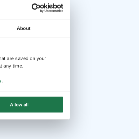
About
that are saved on your
t any time.
s
.
Allow all