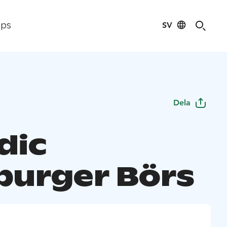
SV
ips
Dela
dic
urger Börs