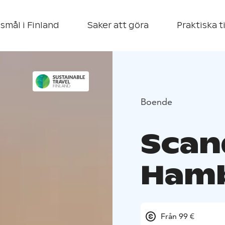
smål i Finland
Saker att göra
Praktiska t
Boende
Scan
Hamb
Från 99 €