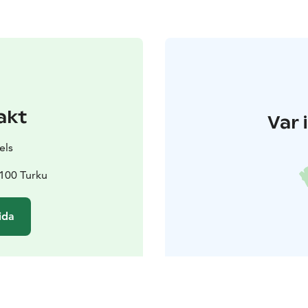
akt
Var 
els
100 Turku
ida