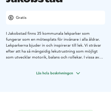
Gratis
I Jakobstad finns 35 kommunala lekparker som
fungerar som en mötesplats för invånare i alla åldrar.
Lekparkerna bjuder in och inspirerar till lek. Vi strävar
efter att ha så mångsidig lekutrustning som möjligt
som utvecklar motorik, balans och rollekar. I vissa av
parkerna finns även möjlighet till bollspel.
Vår största lekpark finns i Gamla hamn! Gå in på
Läs hela beskrivningen
hemsidan via "product webpage" och se var de andra
finns.