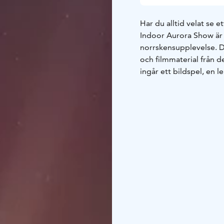
Har du alltid velat se 
Indoor Aurora Show är 
norrskensupplevelse. D
och filmmaterial från d
ingår ett bildspel, en 
berättelser om fotograf
frågor.
Showen kan ses i Nordl
eller i annan lokal (över
regionen. Allt som beh
måndagar kl 17–18 och 
begäran.
Minimi grupps
Mer info på Nordland 
kan även hållas på sven
Showen kan kombineras 