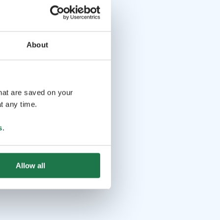
About
that are saved on your
t any time.
s
.
Allow all