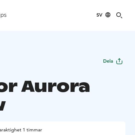
SV
ips
Dela
or Aurora
w
araktighet 1 timmar