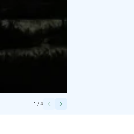
Credits:
Ove Lillas
1
/
4