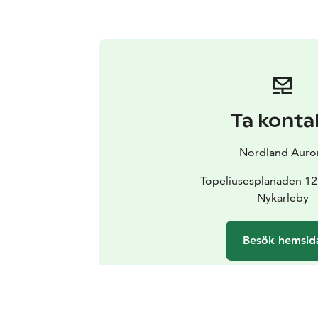
Ta konta
Nordland Auro
Topeliusesplanaden 12
Nykarleby
Besök hemsid