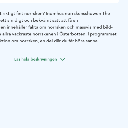
ett riktigt fint norrsken? Inomhus norrskensshowen The
ett smidigt och bekvämt sätt att få en
en innehåller fakta om norrsken och massvis med bild-
e allra vackraste norrskenen i Österbotten. I programmet
lektion om norrsken, en del där du får höra sanna
ens norrskensäventyr samt en möjlighet att ställa dina
Läs hela beskrivningen
and Auroras utrymmen i Nykarleby (för max 8 personer)
 8 personer) eller så kan den tas till dig, var du än är i
övs är ett mörkt utrymme. Showen hålls i Nykarleby
torsdagar kl 16–17, men även andra tider på
torlek: 4 personer.
Auroras webbplats. Webbsidan är på engelska men showen
ska.
med andra aktiviteter. Se förslag på min webbplats.