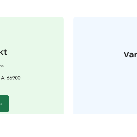
kt
Var
ra
 A, 66900
a