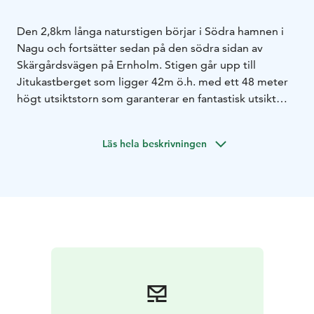
Den 2,8km långa naturstigen börjar i Södra hamnen i
Nagu och fortsätter sedan på den södra sidan av
Skärgårdsvägen på Ernholm. Stigen går upp till
Jitukastberget som ligger 42m ö.h. med ett 48 meter
högt utsiktstorn som garanterar en fantastisk utsikt
mot alla väderstreck. Den här stigen har dedikerats till
konstnären och landskapsmålaren Victor Westerholm,
Läs hela beskrivningen
som tillbringade sin ungdom här.