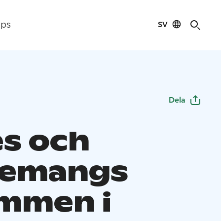
SV
ips
Dela
s och
nemangs
mmen i