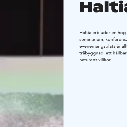
Halti
Haltia erbjuder en hög n
seminarium, konferens, l
evenemangsplats är allt
träbyggnad, ett hållba
naturens villkor.
I Haltia hittar du lju
personer till ett audi
möten utomhus. Huvudu
panoramaväggen kan ocks
mötestjänster till alla