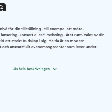
a
ivå för din tillställning - till exempel ett möte,
ansering, konsert eller filmvisning - året runt. Valet av din
id ett starkt budskap i sig. Haltia är en modern
rt och ansvarsfullt evenemangscenter som lever under
sa mötesutrymmen, från ett konferensrum med bastu för 10
torium med 200 sittplatser samt utrymmen lämpliga för
Läs hela beskrivningen
tställningssalen och den 18 meter långa
å reserveras för speciella tillfällen. Du får fullservice
 våra utrymmen.