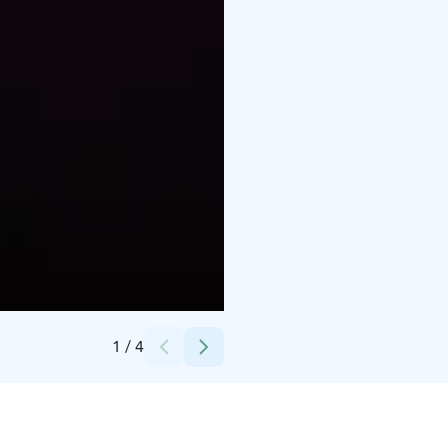
Credits:
Mika Huisman
1
/
4