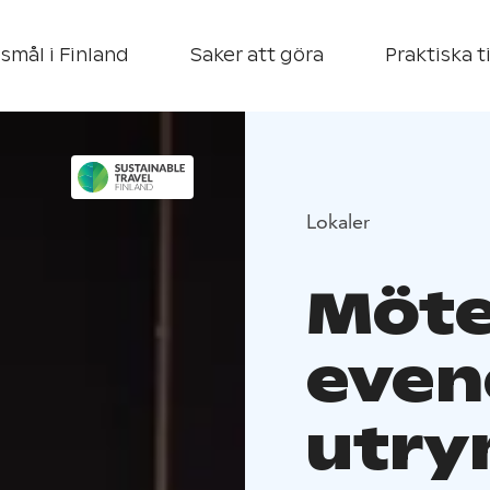
smål i Finland
Saker att göra
Praktiska t
Lokaler
Möte
eve
utry