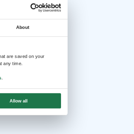
About
that are saved on your
t any time.
s
.
Allow all