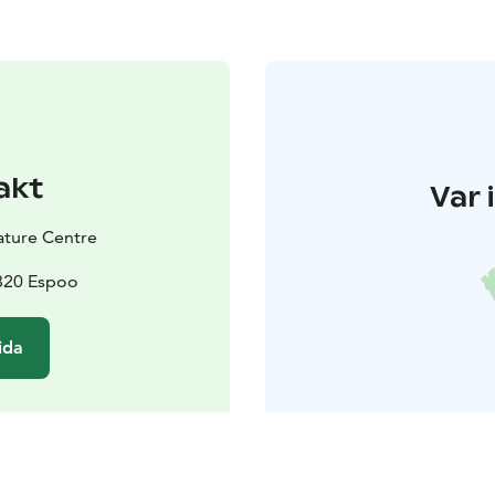
akt
Var 
Nature Centre
2820 Espoo
ida