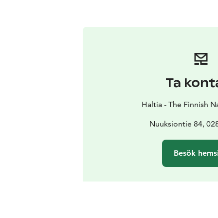
Ta kont
Haltia - The Finnish 
Nuuksiontie 84, 0
Besök hems