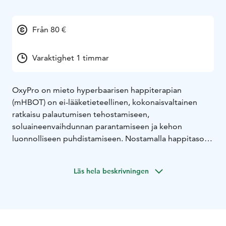
Från 80 €
Varaktighet 1 timmar
OxyPro on mieto hyperbaarisen happiterapian
(mHBOT) on ei-lääketieteellinen, kokonaisvaltainen
ratkaisu palautumisen tehostamiseen,
soluaineenvaihdunnan parantamiseen ja kehon
luonnolliseen puhdistamiseen. Nostamalla happitasoja
ja käyttämällä lievää painetta OxyPro™ tukee kehon
kykyä korjata kudoksia, vahvistaa immuunijärjestelmää
Läs hela beskrivningen
ja edistää yleistä hyvinvointia.
HBOT lisää hapen liukosuutta veriplasmaan, lymfaan ja
selkäydinnesteeseen paineistetussa ympäristössä, jopa
10-15 kertaiseksi. Tämä tehostaa soluhengitystä ja
ATP:n tuotantoa, nämä tukevat solujen