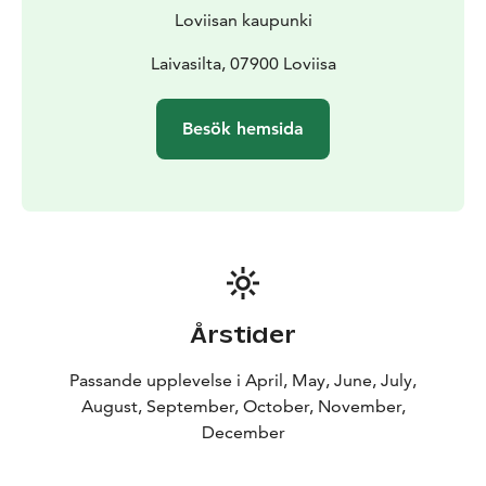
Årets gästhamn 2014 fick Lovisa gästbåtshamn ett
Loviisan kaupunki
hedersomnämnande.
Skeppsbron är paketjakten Österstjernans
Laivasilta, 07900 Loviisa
hemmahamn. Från Skeppsbron avgår det kryssningar
med turbåt till sjöfästningen Svartholm på sommaren.
Besök hemsida
Kryssningar på m/s J.L. Runeberg från Helsingfors
anländer till Skeppsbron i Lovisa då sommaren är som
varmast.
Årstider
Passande upplevelse i April, May, June, July,
August, September, October, November,
December