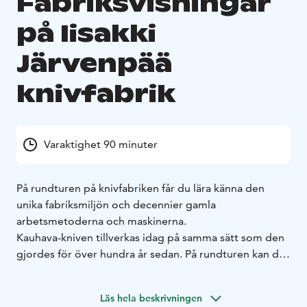
Fabriksvisningar
på Iisakki
Järvenpää
knivfabrik
Varaktighet 90 minuter
På rundturen på knivfabriken får du lära känna den
unika fabriksmiljön och decennier gamla
arbetsmetoderna och maskinerna.
Kauhava-kniven tillverkas idag på samma sätt som den
gjordes för över hundra år sedan. På rundturen kan du
se hela fabriken, alla material som de kommer till oss
och lära dig om knivtillverkningens olika skeden. Vi
Läs hela beskrivningen
tillverkar också alla delar av knivarna och deras slidor