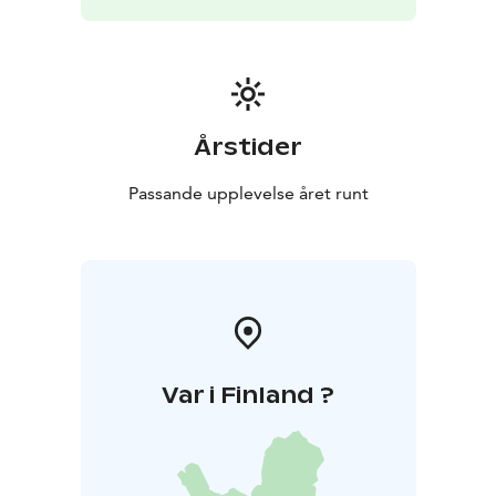
Rundturen varar ca 2 timmar, inklusive rundvisning och
förfriskningar. Pris 37 €/person (inkl. moms 25,5%).
Guidade turer på finska och engelska. Diskussion och
besvarande av frågor kan också ske på
svenska.
Gruppstorlek 12–20 personer. Rundturen kan
skräddarsys för att passa en större grupp.
Årstider
Bokning och frågor: info@gmoodi.fi, +358400615321.
Passande upplevelse året runt
TEKNIK OCH HISTORIA - FABRIKSRUNDNING
Rundturen ger dig en god uppfattning om
knivtillverkningens historia i Kauhava, arbetsmetoder
och själva knivfabrikens historia.
Ca 1,5 timmar, grupp max 20 personer. Rundturen kan
bokas på vardagar från mån-fre kl. 10-16. Turens pris är
100 €/grupp (inkl. moms 25,5 %). Guidade turer på
Var i Finland ?
finska och engelska.
Bokning och frågor: info@iisakkijarvenpaa.fi tel.
+358504527655.