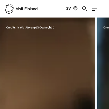
SV
Visit Finland
Credits:
Iisakki Järvenpää Osakeyhtiö
Cred