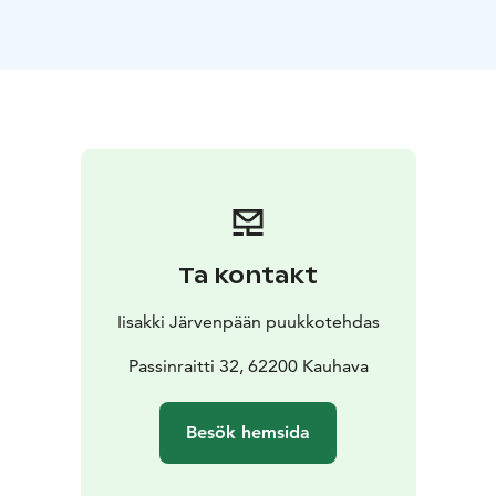
själva på fabriken, så det finns mycket att se. Du får
höra historien om Iisakki Järvenpää, vår fabrik och
knivtillverkningen i allmänhet. De gamla maskinerna vi
använder i produktionen spelar också en stor roll, och
de är ensamma sevärda.
Två alternativa fabriksrundturer finns tillgängliga: En
erfaren fabriksrundtur med förfriskningar är också
möjlig på kvällar och helger. Historisk och teknologisk
rundtur under öppettiderna.
För mer information om fabriksbutiken och
Ta kontakt
museidelen i anslutning till butiken, se Shopping.
Iisakki Järvenpään puukkotehdas
ERFAREN FABRIKSRUNDTUR
Upplev en berättelsefylld resa tillbaka i tiden, som
Passinraitti 32, 62200 Kauhava
börjar på 1800-talet. Rundturen åtföljs av salta och söta
snacks i Iisakki-anda. Den underhållande
Besök hemsida
fabriksrundturen passar många typer av grupper, även
för teambuilding-dagar, julfester etc.