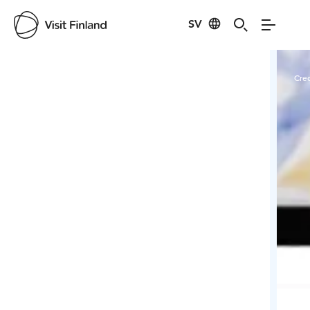
SV
Visit Finland
Credits:
Tilausajot.net
Cred