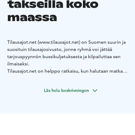
takseilla koko
maassa
Tilausajot.net (www.tilausajot.net) on Suomen suurin ja
suosituin tilausajosivusto, jonne ryhmä voi jättää
tarjouspyynnön bussikuljetuksesta ja kilpailuttaa sen
ilmaiseksi.
Tilausajot.net on helppo ratkaisu, kun halutaan matkata
omalla porukalla. Palvelu on kotimainen ja sen käyttö
on täysin ilmaista ja riskitöntä. Käyttäjiä palvelulla on yli
Läs hela beskrivningen
5 000 ja palvelusta haetaan yli 15 000 kuljetusta
vuosittain.