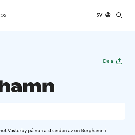
SV
ips
Dela
ghamn
et Västerby på norra stranden av ön Berghamn i