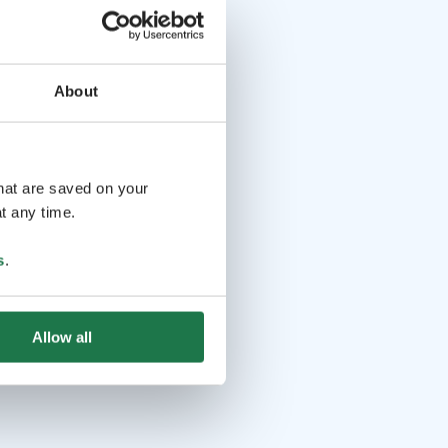
About
that are saved on your
t any time.
s
.
Allow all