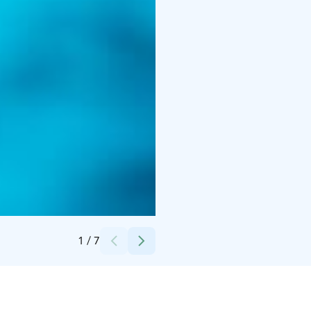
Credits:
Martti Komulainen
1
/
7