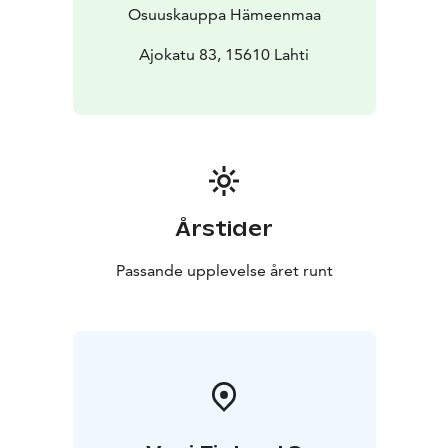
majoneeseistaan ja kastikkeistaan. Hesburgerin ruoka
Osuuskauppa Hämeenmaa
tehdään puhtaista, tuoreista ja ensiluokkaisista raaka-
aineista ja se on monipuolista ja maukasta. Tervetuloa
Ajokatu 83, 15610 Lahti
herkuttelemaan!
Årstider
Passande upplevelse året runt