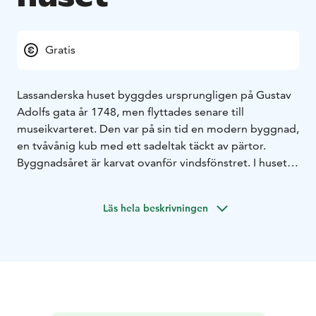
Gratis
Lassanderska huset byggdes ursprungligen på Gustav
Adolfs gata år 1748, men flyttades senare till
museikvarteret. Den var på sin tid en modern byggnad,
en tvåvånig kub med ett sadeltak täckt av pärtor.
Byggnadsåret är karvat ovanför vindsfönstret. I huset
har bl.a. köpmansfamiljerna Lassander och Ahla bott.
Numera är byggnaden en av K.H.Renlunds museums
Läs hela beskrivningen
utställningslokaler. Huset har möblerats till ett
köpmannafamiljehem i 1700-tals stil. Här kan man även
bekanta sig med handelns och sjöfartens historia.