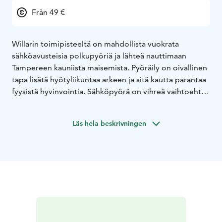
Från 49 €
Willarin toimipisteeltä on mahdollista vuokrata
sähköavusteisia polkupyöriä ja lähteä nauttimaan
Tampereen kauniista maisemista. Pyöräily on oivallinen
tapa lisätä hyötyliikuntaa arkeen ja sitä kautta parantaa
fyysistä hyvinvointia. Sähköpyörä on vihreä vaihtoehto
ja oiva tapa korvata autolla liikkuminen. Kukapa meistä
ei nauttisi puhtaasta ja raikkaasta ilmasta.
Läs hela beskrivningen
Sähköpolkupyörät avustavat polkemista 25 km/h asti.
Sähköpyörä sopii sekä miehille että naisille, nuorille ja
ikääntyville – fyysisestä kunnosta ja muista rajoitteista
huolimatta.
Sähköpyörät on suunniteltu turvalliseksi ja mukavaksi
ajaa, etenkin kaupunkiolosuhteissa sekä pidemmillä
retkillä. Tehokas ja kevyt moottori takaa optimaalisen
voimansiirron ja tarjoaa kuljettajalle luonnollisen