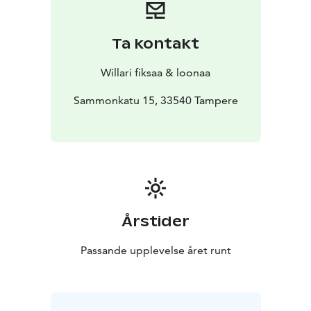
polkemistuntuman. Pyöriä on saatavilla kokoa S, M ja L.
Vuokrahintaan sisältyy:
Huollettu ja turvallinen sähköpyörä, ammattilaisen
Ta kontakt
opastus pyörän käyttöön, ajoasennon säätö, 100 %
ladattu akku, runkolukko ja irroitettava tavarakori.
Willari fiksaa & loonaa
Lisämaksusta:
Kypärä
Sammonkatu 15, 33540 Tampere
Årstider
Passande upplevelse året runt