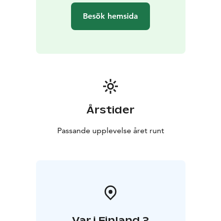
Winery, Ägräs Distillery och Suomenlinna Bryggeri
-
Besök hemsida
Intressanta berättelser bakom produkterna
- Guidad
provning av fem alkoholhaltiga drycker i vårt
provningsrum på andra våningen
- Tur och provning,
totalt 2 timmar
- Tillgänglig för alla över 18 år
- För 1–30
personer
Årstider
Passande upplevelse året runt
Var i Finland ?