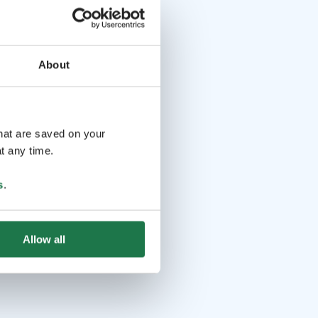
About
that are saved on your
t any time.
s
.
Allow all