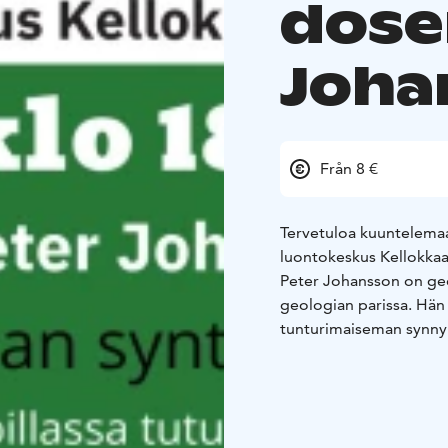
dose
Joha
Från 8 €
Tervetuloa kuuntelema
luontokeskus Kellokkaa
Peter Johansson on geo
geologian parissa. Hän
tunturimaiseman synny
Ylläs on osa tunturijon
kuluessa se on kokenut 
ennen kuin tunturit, la
Tervetuloa luontoiltaa