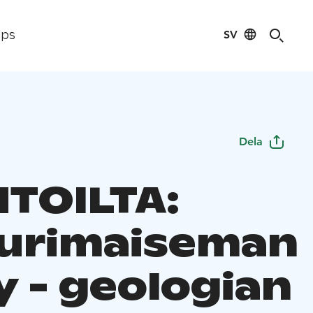
SV
ips
Dela
TOILTA:
urimaiseman
y - geologian