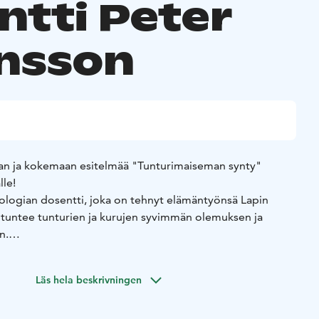
ntti Peter
nsson
an ja kokemaan esitelmää "Tunturimaiseman synty"
lle!
logian dosentti, joka on tehnyt elämäntyönsä Lapin
 tuntee tunturien ja kurujen syvimmän olemuksen ja
n.
oa, joka on jäänne ikivanhasta vuoristosta. Vuosimiljoonien
suuria mullistuksia. Mitä kaikkea onkaan tapahtunut,
Läs hela beskrivningen
aksot, kurut ja järvet ovat saaneet nykyisen muotonsa?
n kuuntelemaan helposti ymmärrettävää esitelmää