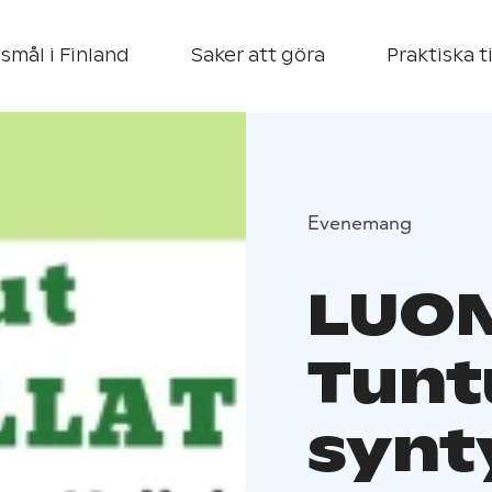
smål i Finland
Saker att göra
Praktiska t
Evenemang
LUON
Tunt
synt