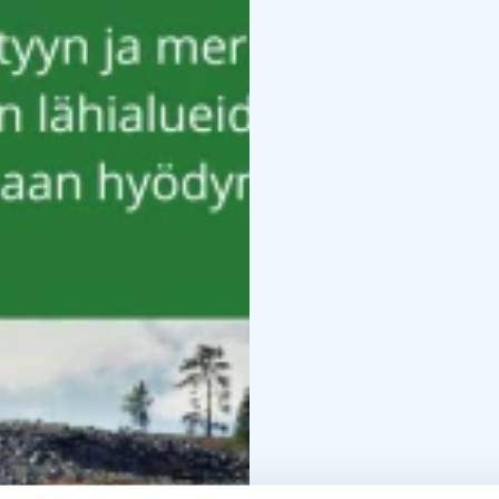
tunturimaiseman synnys
uusista retkikohteista.
Johansson kertoo myös 
uusien kohteiden suunn