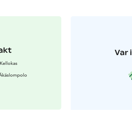
akt
Var 
 Kellokas
 Äkäslompolo