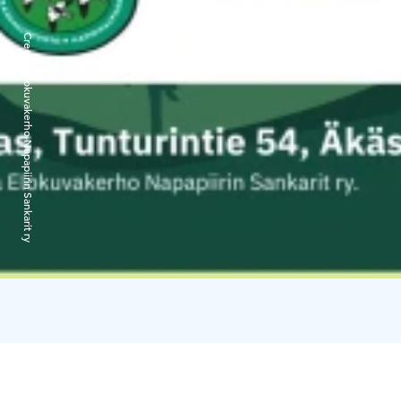
Credits:
Elokuvakerho Napapiirin Sankarit ry