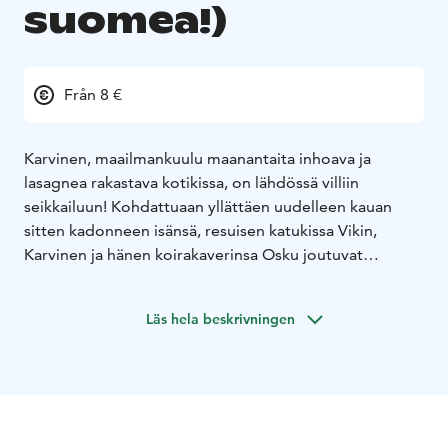
suomea!)
Från 8 €
Karvinen, maailmankuulu maanantaita inhoava ja
lasagnea rakastava kotikissa, on lähdössä villiin
seikkailuun! Kohdattuaan yllättäen uudelleen kauan
sitten kadonneen isänsä, resuisen katukissa Vikin,
Karvinen ja hänen koirakaverinsa Osku joutuvat
jättämään täydellisen hemmotellun elämänsä
auttaakseen Vikiä riemastuttavassa ryöstökeikassa,
Läs hela beskrivningen
jossa pelataan korkeilla panoksilla.