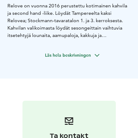
Relove on vuonna 2016 perustettu kotimainen kahvila
ja second hand -liike. Löydät Tampereelta kaksi
Relovea; Stockmann-tavaratalon 1. ja 3. kerroksesta.
Kahvilan valikoimasta löydät sesongeittain vaihtuvia
itsetehtyjä lounaita, aamupaloja, kakkuja ja
erikoiskahveja. Kahvilamme on auki joka päivä aamusta
iltaan.
Läs hela beskrivningen
Tarjoamme myös runsaan valikoiman erilaisia
vegaanisia ja gluteenittomia vaihtoehtoja. Kaikki
kakkumme leivotaan paikan päällä Tampereella ja voit
tilata niitä myös juhliisi ja kotiin kakkukaupastamme:
kakkukauppa.relove.fi
Kahvilan herkut voi nauttia 1. tai 3. krs. tunnelmallisessa
kahvilassa, ottaa mukaan tai tilata Woltin toimittamana.
Ta kontakt