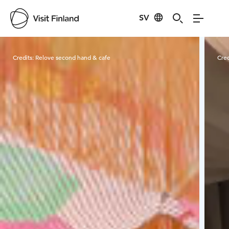
SV
Visit Finland
Credits:
Relove second hand & cafe
Cred