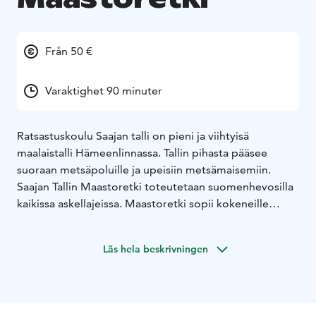
Från 50 €
Varaktighet 90 minuter
Ratsastuskoulu Saajan talli on pieni ja viihtyisä
maalaistalli Hämeenlinnassa. Tallin pihasta pääsee
suoraan metsäpoluille ja upeisiin metsämaisemiin.
Saajan Tallin Maastoretki toteutetaan suomenhevosilla
kaikissa askellajeissa. Maastoretki sopii kokeneille
ratsastajille.
Läs hela beskrivningen