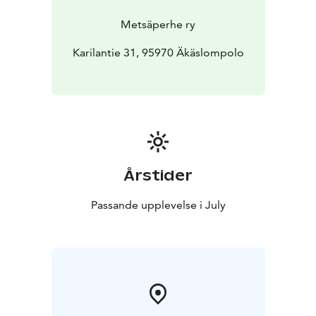
sekä Jana Schettin huilu ja rumpumatkasta.
Tule Maanpiiriin syventämään omaa luontosuhdettasi
Metsäperhe ry
luonnossa elämisen, taiteiden ja hoitavien harjoitusten
kautta. Leirin järjestää Metsäperhe ry yhdessä Karilan
Karilantie 31, 95970 Äkäslompolo
Navettagallerian kanssa. Kolarin kunta tukee
tapahtumaa ja teemme yhteistyötä Maaseudun
sivistysliiton kanssa.
Maanpiirileiri on päihteetön ja kaikille avoin tapahtuma.
Tapahtuman joogatunnit ovat kaikille avoimia. Tunnit
Äkäslompolon koululla su 20.7-pe 25.7 klo 8-9.15. 12 €
/ kerta tai 60 € / 6 kertaa.
Årstider
Tänä vuonna leirin teemana on Maan tila.
Lisätietoja ja
Passande upplevelse i July
ilmoittautuminen:
www.facebook.com/maanpiiri
info.metsaperhe@gmail.com
www.karilantila.fi/maanpiirileiri