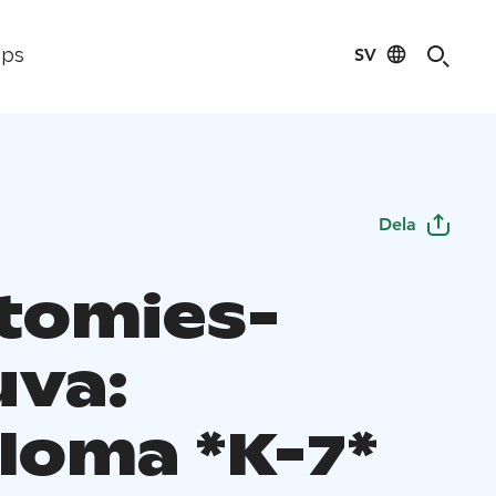
SV
ips
Dela
tomies-
uva:
loma *K-7*