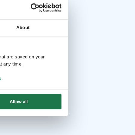
About
that are saved on your
t any time.
s
.
Allow all