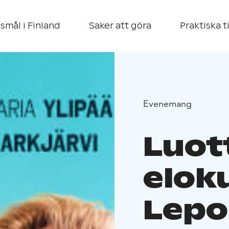
smål i Finland
Saker att göra
Praktiska t
Evenemang
Luot
elok
Lepo