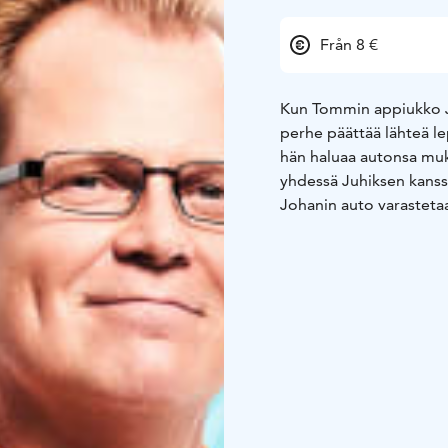
Från 8 €
Kun Tommin appiukko J
perhe päättää lähteä le
hän haluaa autonsa mu
yhdessä Juhiksen kanssa
Johanin auto varastetaa
ja pian sankarimme syöks