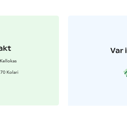
akt
Var 
 Kellokas
970 Kolari