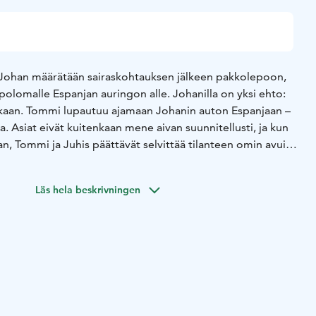
ohan määrätään sairaskohtauksen jälkeen pakkolepoon,
polomalle Espanjan auringon alle. Johanilla on yksi ehto:
kaan. Tommi lupautuu ajamaan Johanin auton Espanjaan –
. Asiat eivät kuitenkaan mene aivan suunnitellusti, ja kun
n, Tommi ja Juhis päättävät selvittää tilanteen omin avuin
yvät taas kiihtyvällä vauhdilla katastrofista toiseen.
Läs hela beskrivningen