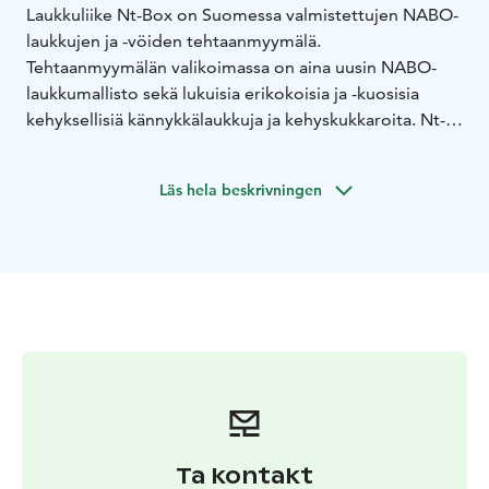
Laukkuliike Nt-Box on Suomessa valmistettujen NABO-
laukkujen ja -vöiden tehtaanmyymälä.
Tehtaanmyymälän valikoimassa on aina uusin NABO-
laukkumallisto sekä lukuisia erikokoisia ja -kuosisia
kehyksellisiä kännykkälaukkuja ja kehyskukkaroita. Nt-
Boxista löytyy aina myös valmistajan/maahantuojan
tarjouslaukkuja, näytekappaleita sekä poistomalleja,
Läs hela beskrivningen
joten täällä voit tehdä todellisia laukkulöytöjä! Runsasta
laukkuvalikoimaa täydentävät matkalaukut ja -kassit
sekä miesten laukkumallisto. Pirkanmaan monipuolisin
laukkukauppa!
Ta kontakt