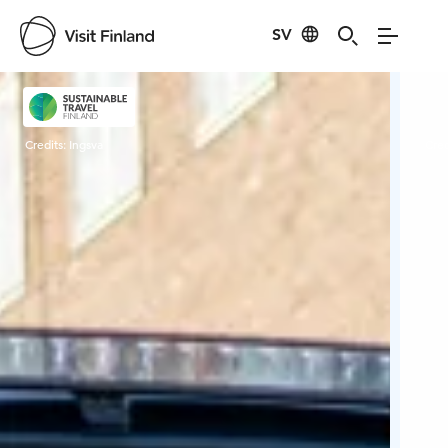
SV
Visit Finland
Credits:
Ingsva
Cred