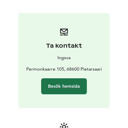
Karleby i norr till Kristinestad i söder, vilket möjliggör
smidiga resor i hela Österbotten. Deras tjänster
inkluderar även förbindelser till tågstationer, såsom
Jakobstad-Pedersöre station i Bennäs, vilket förbättrar
tillgängligheten för resenärer. Dessutom erbjuder
Ingsva specialtjänster, såsom Vippari-bussen i
Jakobstad, en låggolvsbuss anpassad för passagerare
Ta kontakt
med rörelsehinder, med plats för rullatorer, rullstolar
och barnvagnar.
Ingsva
För turister som söker pålitliga och bekväma
transportalternativ i Finland är Ingsvas omfattande
Permonkaarre 105, 68600 Pietarsaari
tjänster och välutrustade fordonsflotta ett säkert val
för både regionala resor och skräddarsydda
Besök hemsida
gruppresor.