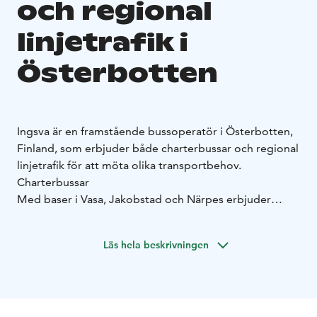
och regional
linjetrafik i
Österbotten
Ingsva är en framstående bussoperatör i Österbotten,
Finland, som erbjuder både charterbussar och regional
linjetrafik för att möta olika transportbehov.
Charterbussar
Med baser i Vasa, Jakobstad och Närpes erbjuder
Ingsva charterbussar över hela Finland och även till
Skandinavien, Baltikum och Europa. Ingsvas bussar är
Läs hela beskrivningen
designade för olika gruppstorlekar och garanterar en
bekväm resa för alla passagerare.
Regional linjetrafik
Ingsva driver över 90 bussar och trafikerar rutter från