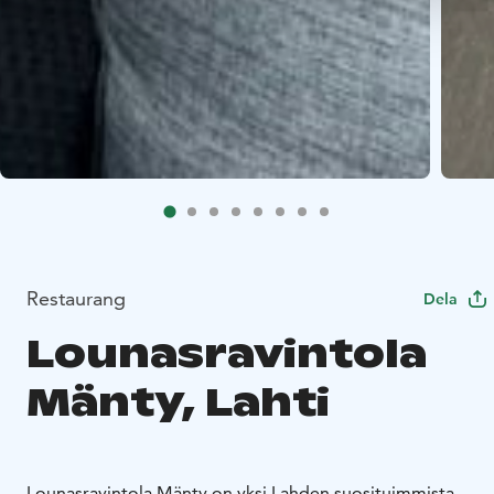
Restaurang
Dela
Lounasravintola
Mänty, Lahti
Lounasravintola Mänty on yksi Lahden suosituimmista