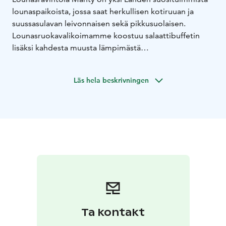
lounaspaikoista, jossa saat herkullisen kotiruuan ja
suussasulavan leivonnaisen sekä pikkusuolaisen.
Lounasruokavalikoimamme koostuu salaattibuffetin
lisäksi kahdesta muusta lämpimästä
ruokavaihtoehdosta. Lounaslista vaihtuu viikoittain.
Valmistamme ruoan, leivät ja leivonnaiset paikanpäällä
Läs hela beskrivningen
omassa leipomossa.
Lounasravintola Mänty valittiin vuonna 2023
kymmenen suomen parhaan lounaspaikan joukkoon ja
Lahden parhaaksi lounaspaikaksi.
Ta kontakt