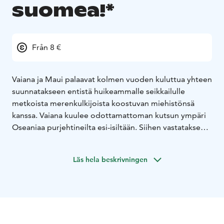
suomea!*
Från 8 €
Vaiana ja Maui palaavat kolmen vuoden kuluttua yhteen
suunnatakseen entistä huikeammalle seikkailulle
metkoista merenkulkijoista koostuvan miehistönsä
kanssa. Vaiana kuulee odottamattoman kutsun ympäri
Oseaniaa purjehtineilta esi-isiltään. Siihen vastatakseen
hänen on matkattava merten ääriin, tuntemattomille ja
vaarallisille vesille, missä häntä odottaa seikkailu,
Läs hela beskrivningen
jollaista hän ei ole vielä kuunaan kokenut.