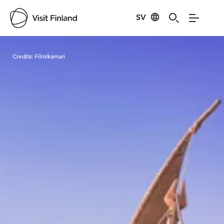
SV
Visit Finland
Credits:
Filmikamari