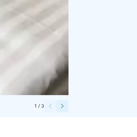
Credits:
Majoituspalvelu Uninen Oy
1
/
3