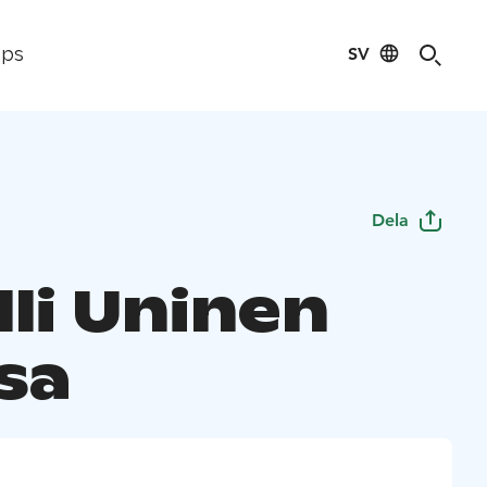
SV
ips
Dela
lli Uninen
sa