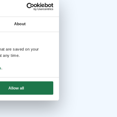
About
that are saved on your
t any time.
s
.
Allow all