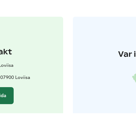
akt
Var 
Loviisa
 07900 Loviisa
ida