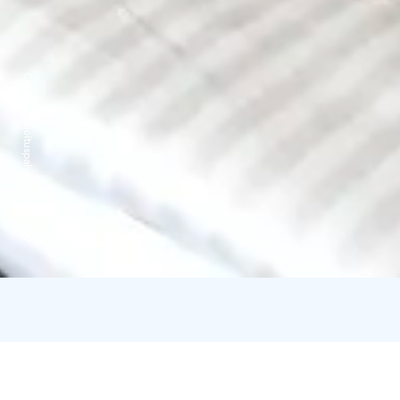
Credits:
Majoituspalvelu Uninen Oy