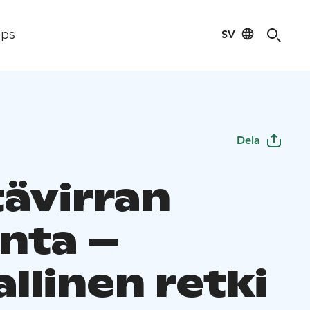
SV
ips
Dela
ävirran
nta –
llinen retki