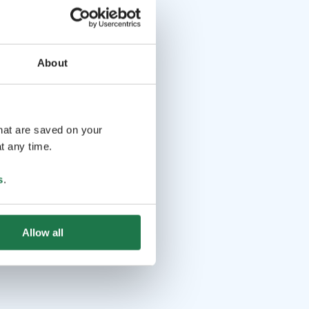
About
that are saved on your
t any time.
s
.
Allow all