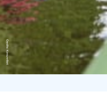
Credits:
Korsuretket