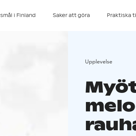
smål i Finland
Saker att göra
Praktiska t
Upplevelse
Myöt
melo
rauha