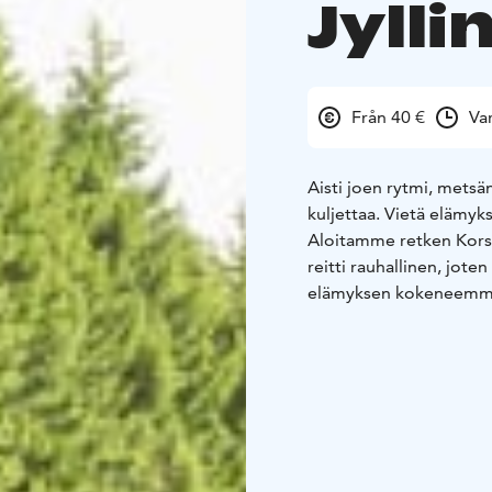
Jylli
Från 40 €
Va
Aisti joen rytmi, metsä
kuljettaa. Vietä elämyks
Aloitamme retken Korsuk
reitti rauhallinen, joten
elämyksen kokeneemmalle
matkaamme kohti alajuo
kuljettaa meidät takais
Kesto: 1,5 h
Varusteet: