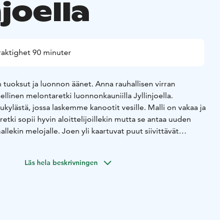
njoella
raktighet 90 minuter
n tuoksut ja luonnon äänet. Anna rauhallisen virran
ellinen melontaretki luonnonkauniilla Jyllinjoella.
ylästä, jossa laskemme kanootit vesille. Malli on vakaa ja
 retki sopii hyvin aloittelijoillekin mutta se antaa uuden
kin melojalle. Joen yli kaartuvat puut siivittävät
ksua. Perillä meitä odottaa erähenkinen elämyskärry, joka
in Korsukylään.
Läs hela beskrivningen
 Säänmukainen varustus
Saatavuus: Huhti-marraskuussa