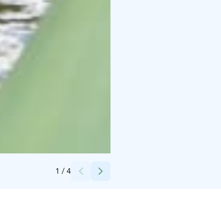
Credits:
Korsuretket
1
/
4