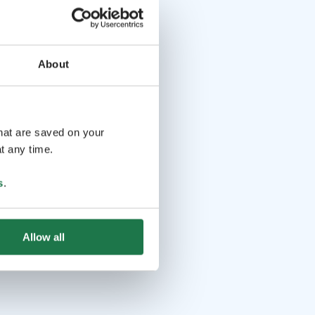
About
that are saved on your
t any time.
s
.
Allow all