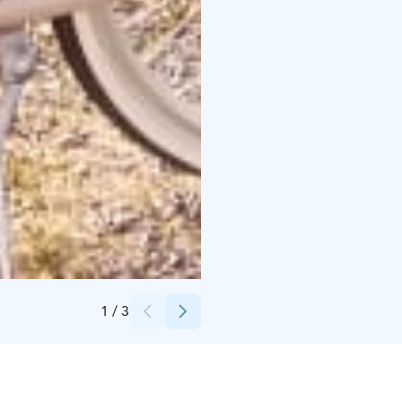
Credits:
Heli Österman
1
/
3