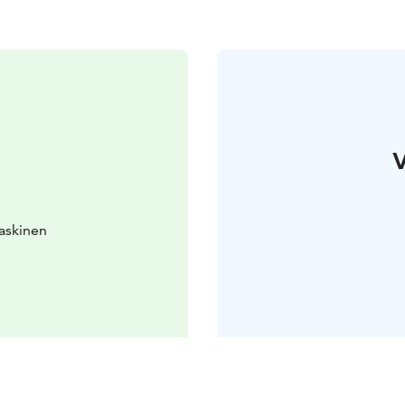
V
askinen