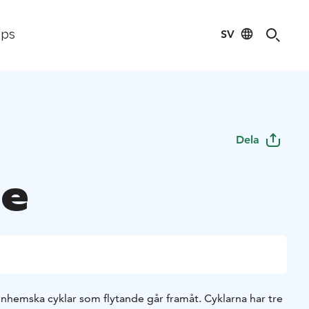
SV
ips
Dela
e
inhemska cyklar som flytande går framåt. Cyklarna har tre