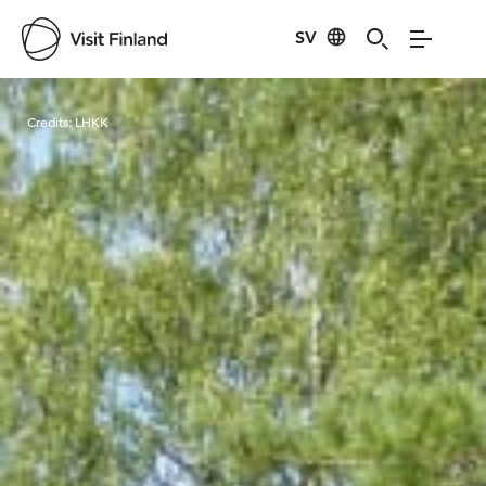
SV
Visit Finland
Credits:
LHKK