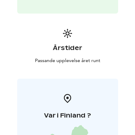
Årstider
Passande upplevelse året runt
Var i Finland ?