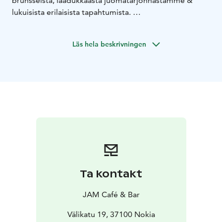
brunsseista, laadukkaasta juomatarjonnastamme &
lukuisista erilaisista tapahtumista.
Vitriinissämme on tarjolla vaihtuvia suolaisia & makeita
kahvilatuotteita, paikanpäällä nautittavaksi tai mukaan
Läs hela beskrivningen
otettavaksi!
Meillä on viihtyisät, modernit tilat myös omien juhlien
tai tapahtumien järjestämiseen joissa ruoka- sekä
juomapuoli hoituu meidän toimesta!
Ta kontakt
JAM Café & Bar
Välikatu 19, 37100 Nokia