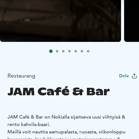
Restaurang
Dela
JAM Café & Bar
JAM Café & Bar on Nokialla sijaitseva uusi viihtyisä &
rento kahvila-baari.
Meillä voit nauttia aamupalasta, ruoasta, viikonloppu