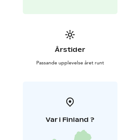
Årstider
Passande upplevelse året runt
Var i Finland ?