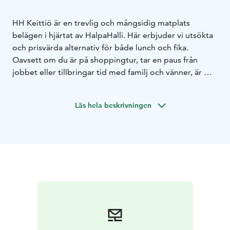
HH Keittiö är en trevlig och mångsidig matplats
belägen i hjärtat av HalpaHalli. Här erbjuder vi utsökta
och prisvärda alternativ för både lunch och fika.
Oavsett om du är på shoppingtur, tar en paus från
jobbet eller tillbringar tid med familj och vänner, är HH
Keittiö platsen där du kan njuta av god mat och en
avslappnad atmosfär.
Läs hela beskrivningen