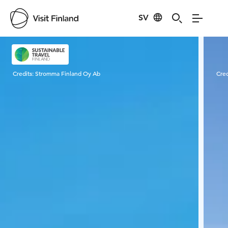
SV
Visit Finland
Credits:
Stromma Finland Oy Ab
Cred