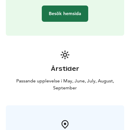
kryssningens webbplats.
Avgångsplats: Salutorget, vid de gula flaggor
Besök hemsida
Turoperatören Stromma Finland har tilldelats både
Sustainable Travel Finland‑märket och Travelife
Certified‑status, vilket visar ett långsiktigt
engagemang för ansvarsfull och hållbar turism. På
denna kryssning används mobilbiljetter.
Årstider
Passande upplevelse i May, June, July, August,
September