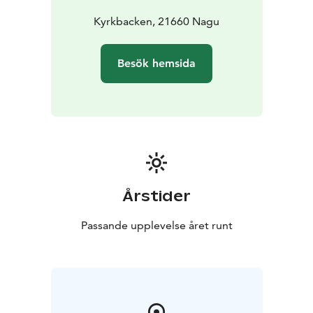
Förbindelsebåtsrutter till flera populära öar startar från
Nagu.
En av de mest besökta är Själö med sin
Kyrkbacken, 21660 Nagu
intressanta historia om ön dit spetälska och
mentalpatienter deporterades.
Besök hemsida
Årstider
Passande upplevelse året runt