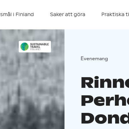
smål i Finland
Saker att göra
Praktiska t
Evenemang
Rinn
Perhe
Dond