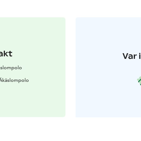
akt
Var 
käslompolo
 Äkäslompolo