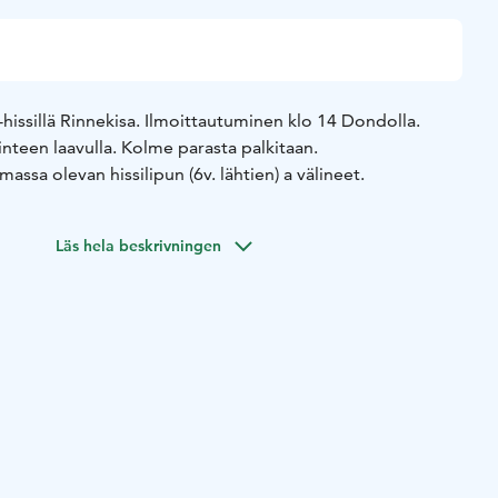
hissillä Rinnekisa. Ilmoittautuminen klo 14 Dondolla.
inteen laavulla. Kolme parasta palkitaan.
massa olevan hissilipun (6v. lähtien) a välineet.
Läs hela beskrivningen