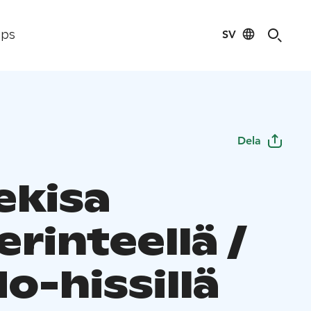
SV
ips
Dela
ekisa
rinteellä /
o-hissillä