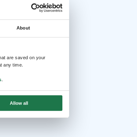
About
that are saved on your
t any time.
s
.
Allow all