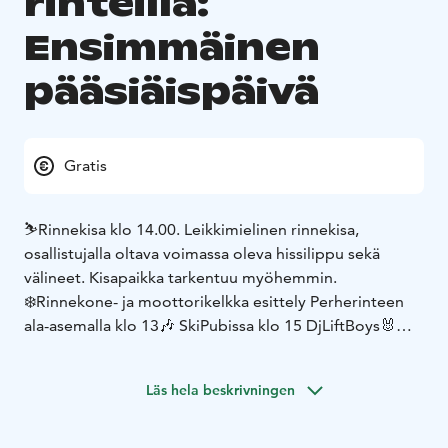
rinteillä:
Ensimmäinen
pääsiäispäivä
Gratis
⛷️Rinnekisa klo 14.00. Leikkimielinen rinnekisa,
osallistujalla oltava voimassa oleva hissilippu sekä
välineet. Kisapaikka tarkentuu myöhemmin.
❄️Rinnekone- ja moottorikelkka esittely Perherinteen
ala-asemalla klo 13
🎶 SkiPubissa klo 15 DjLiftBoys
🐰
Werneri mukana pääsiäisen riennoissa ja tavattavissa
Äkäslompolon eturinteillä!
Läs hela beskrivningen
🐥 Pääsiäisen Rinne-bingo
🧭 Ylläs-aiheinen Suunnistus-
Rinnevisa