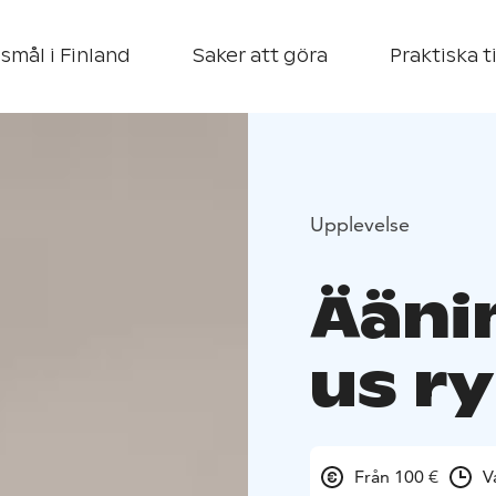
smål i Finland
Saker att göra
Praktiska t
Upplevelse
Ääni
us r
Från 100 €
V