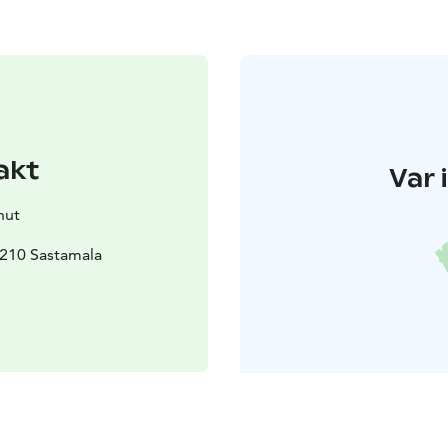
akt
Var 
nut
38210 Sastamala