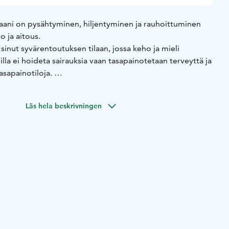
aani on pysähtyminen, hiljentyminen ja rauhoittuminen
o ja aitous.
sinut syvärentoutuksen tilaan, jossa keho ja mieli
illa ei hoideta sairauksia vaan tasapainotetaan terveyttä ja
asapainotiloja.
sieni kautta uskon, että minulla on sinulle annettavaa.
öyhteisöäsi tai ystäväporukkaasi löytämään hyvinvointia,
Läs hela beskrivningen
arkeesi ja elämääsi.
Kunnari