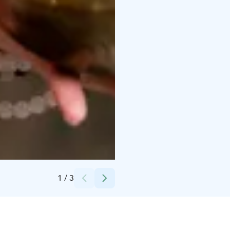
Credits:
Auli Mäki-soini
1
/
3