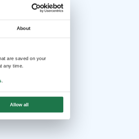
About
that are saved on your
t any time.
s
.
Allow all