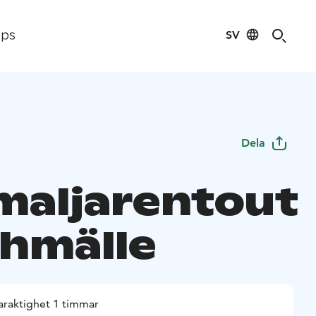
SV
ips
Dela
maljarentout
yhmälle
araktighet 1 timmar