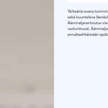
Tärkeänä osana toimint
sekä kuunteleva läsnäol
Äänimaljarentoutus vie 
rauhoittuvat. Äänimaljo
ennaltaehkäistään epät
Omien elettyjen kokemuk
Haluan auttaa sinua, ty
tasapainoa ja energiaa 
Mielen Soinnut – Satu 