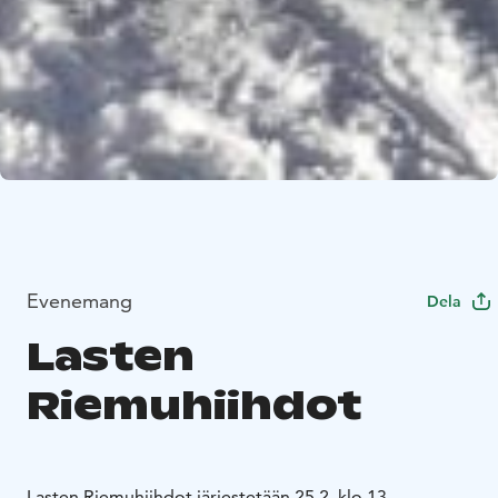
Evenemang
Dela
Lasten
Riemuhiihdot
Lasten Riemuhiihdot järjestetään 25.2. klo 13