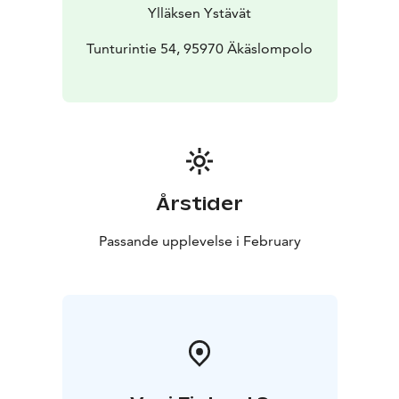
luontokeskusta kuin latu) olevaan palautuspisteeseen.
Ylläksen Ystävät
Kaikki kilpailijat saavat numeroa vastaan mehun ja
pienen namupussin.
Tunturintie 54, 95970 Äkäslompolo
Jokaisessa sarjassa palkitaan mitalilla kolme parasta, ja
kaikki saavat suklaapatukan. Palkintojenjako alkaa heti,
kun kaikki sarjat ovat hiihtäneet. Palkinnot jaetaan
Kellokkaan auditoriossa.
Årstider
Passande upplevelse i February