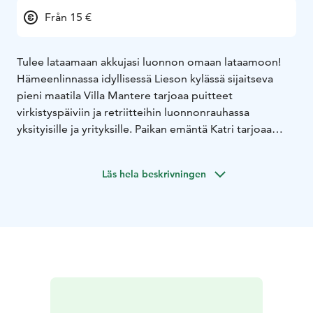
Från 15 €
Tulee lataamaan akkujasi luonnon omaan lataamoon!
Hämeenlinnassa idyllisessä Lieson kylässä sijaitseva
pieni maatila Villa Mantere tarjoaa puitteet
virkistyspäiviin ja retriitteihin luonnonrauhassa
yksityisille ja yrityksille. Paikan emäntä Katri tarjoaa
perinteiseen jäsenkorjaukseen pohjautuvaa
kehonhuoltoa ja hierontaa koulutetun hierojan
Läs hela beskrivningen
ammattitaidolla. Myös luonnonmukaiset koko kehon
hemmotteluhoidot kuten yrttihieronta tai hunajahoito
tilattavissa. Lisäksi myös kokin ammatissa työskennellyt
Katri loihtii herkulliset tilausmenut ryhmille. Tärkeässä
osassa on aito ja puhdas lähiruoka pellosta pöytään-
mentaliteetilla. Hyödynnämme omia ja lähitilojen
tuotteita. Tule kokemaan perinteinen maatilapäivä
eläimineen, arkisia askareita, hevosten, pupujen ja