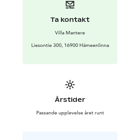
vuohien rapsuttelua ja harjailua, ehkä löydät
kananmunia pesästä. Kesällä majoitusmahdollisuus
tunnelmallisessa aitassa. (2x2hh) Majoittuja voi tilata
Ta kontakt
ruokapalvelut tai valmistaa itse
nuotiolla/kesäkeittiössä. Voit varata max 15 hlö
Villa Mantere
ryhmällesi perinnesavusaunaelämyksen, yrttikylvyt,
turvesaunahoidot ja kylmäuintimahdollisuus.
Liesontie 300, 16900 Hämeenlinna
Tilattavissa jooga- ja kehonhuoltotunteja pienryhmille.
Pyydä tarjous ryhmällesi
katri.laurell@mielenmuutostila.fi
Årstider
Passande upplevelse året runt