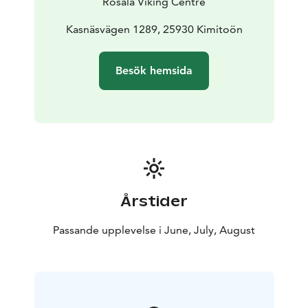
Rosala Viking Centre
stämningsfulla hövdingahallen i Rosala, och Bengtskärs
mysigt café är öppet hela dagen.
Kasnäsvägen 1289, 25930 Kimitoön
Besök hemsida
Årstider
Passande upplevelse i June, July, August