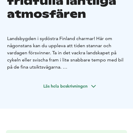
fridfulla lantliga
atmosfären
Landsbygden i sydöstra Finland charmar! Här om
någonstans kan du uppleva att tiden stannar och
vardagen försvinner. Ta in det vackra landskapet på
cykeln eller svischa fram i lite snabbare tempo med bil
på de fina utsiktsvägarna.
På landsbygden kan du välja att bo i värdshus, stugor
och på bondgårdar med många slags upplevelser för
Läs hela beskrivningen
besökaren. Till familjefavoriterna hör framför allt
alpacka-, får- och hästgårdarna där dagarna flyter fram i
ett behagligt tempo och gästerna får ta hand om de
vänliga djuren. De långa badstränderna,
klippklättringsdestinationerna och många andra
aktiviteter erbjuder resenären en uppsjö av alternativ
för semestern.