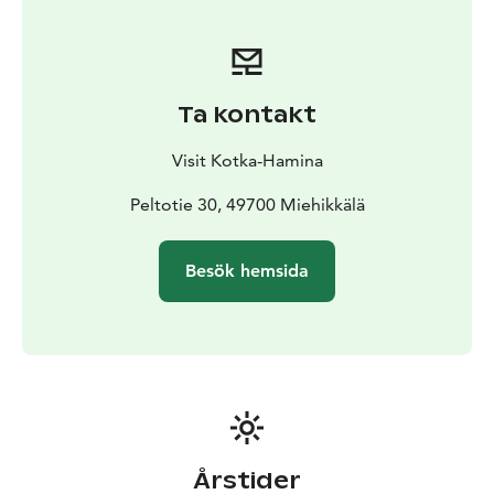
En dag som fåraherde: kramterapi på Seppälä
fårfarm
Har du alltid drömt om att valla får? Säg inte bä,
säg ja, och kom till Seppälä fårfarm i Miehikkälä för
sommarens skönaste dagar.
Ta kontakt
Här väntar nästan 100 mjuka och kramgoda djur som
du får gosa med och klappa allt du orkar. På
Visit Kotka-Hamina
bondgårdssemestern kan du vid sidan av kramterapin
delta i skötseln av djuren tillsammans med gårdsfolket.
Peltotie 30, 49700 Miehikkälä
Men det är så klart helt okej att bara njuta av fårens
sällskap, landsbygdslandskapet, den vedeldade bastun
Besök hemsida
och badtunnan. Ta med de finska lantrasfårens värme
och lenhet hem i form av garn eller sockor som kan
köpas i gårdsbutiken.
Årstider