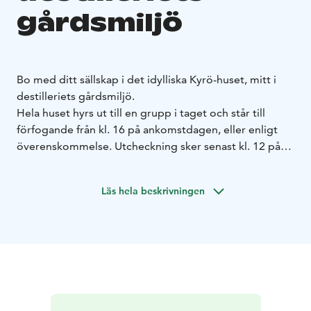
gårdsmiljö
Bo med ditt sällskap i det idylliska Kyrö-huset, mitt i
destilleriets gårdsmiljö.
Hela huset hyrs ut till en grupp i taget och står till
förfogande från kl. 16 på ankomstdagen, eller enligt
överenskommelse. Utcheckning sker senast kl. 12 på
avresedagen.
I hyran ingår husets användning och bastuutrymmen,
Läs hela beskrivningen
sängkläder och handdukar från Lapuan Kankurit,
rengöringsprodukter tillverkade av Dermosil i
Österbotten, kaffe, te samt slutstädning.