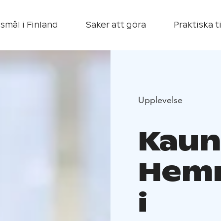
smål i Finland
Saker att göra
Praktiska t
Upplevelse
Kaun
Hem
i