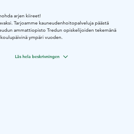
unohda arjen kiireet!
avaksi. Tarjoamme kauneudenhoitopalveluja päästä
seudun ammattiopisto Tredun opiskelijoiden tekemänä
 koulupäivinä ympäri vuoden.
Läs hela beskrivningen