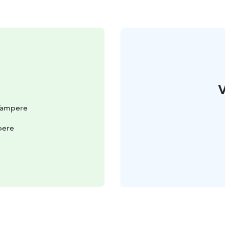
V
Tampere
pere