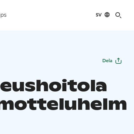
SV
ips
Dela
eushoitola
motteluhelm