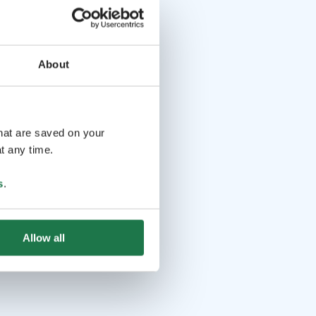
About
that are saved on your
t any time.
s
.
Allow all