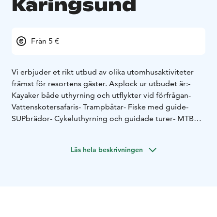
Käringsund
Från 5 €
Vi erbjuder et rikt utbud av olika utomhusaktiviteter
främst för resortens gäster. Axplock ur utbudet är:
-
Kayaker både uthyrning och utflykter vid förfrågan
-
Vattenskotersafaris
- Trampbåtar
- Fiske med guide
-
SUPbrädor
- Cykeluthyrning och guidade turer
- MTB
bana
- Discgolfbana
- Vandringsleder och trailrunbana
-
Tennis
- Padeltennis
- Minigolf och mycket mera
Läs hela beskrivningen