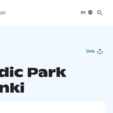
SV
ips
Dela
dic Park
nki