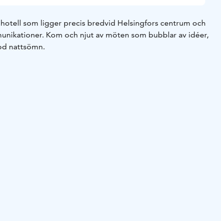
t hotell som ligger precis bredvid Helsingfors centrum och
munikationer. Kom och njut av möten som bubblar av idéer,
od nattsömn.