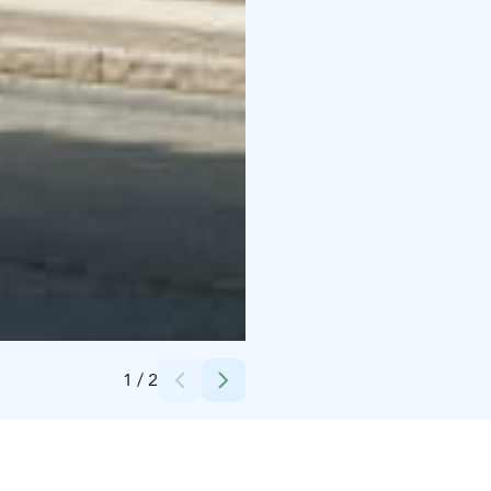
Credits:
Scandic Hotels Oy
1
/
2