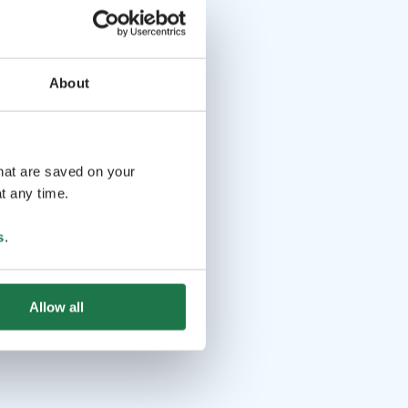
About
that are saved on your
t any time.
s
.
Allow all