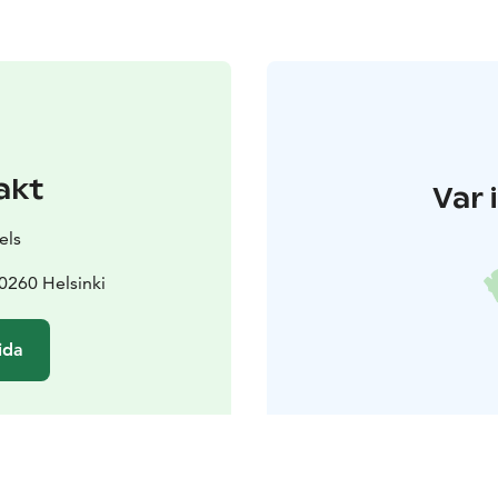
akt
Var 
els
0260 Helsinki
ida